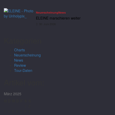
Neuerscheinung
News
ELEINE marschieren weiter
30. Juni 2026
Kategorien
Charts
Neuerscheinung
News
Review
Tour-Daten
Artikel vom:
März 2025
M
D
M
D
F
S
S
1
2
3
4
5
6
7
8
9