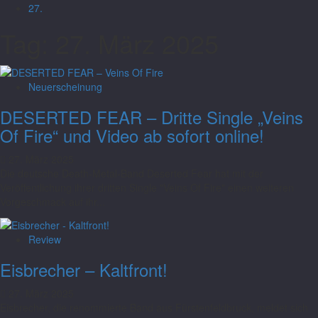
27.
Tag:
27. März 2025
Neuerscheinung
DESERTED FEAR – Dritte Single „Veins
Of Fire“ und Video ab sofort online!
27. März 2025
Die deutsche Death-Metal-Band Deserted Fear hat mit der
Veröffentlichung ihrer dritten Single "Veins Of Fire" einen weiteren
Vorgeschmack auf ihr...
Review
Eisbrecher – Kaltfront!
27. März 2025
Eisbrecher, die renommierte Band aus Fürstenfeldbruck, meldet sich