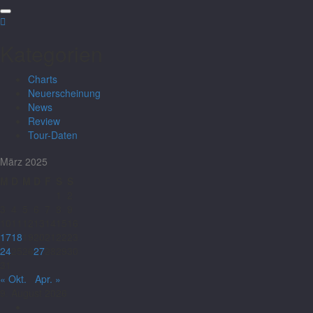
Kategorien
Charts
Neuerscheinung
News
Review
Tour-Daten
März 2025
M
D
M
D
F
S
S
1
2
3
4
5
6
7
8
9
10
11
12
13
14
15
16
17
18
19
20
21
22
23
24
25
26
27
28
29
30
31
« Okt.
Apr. »
9. August 2026