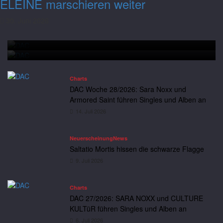
ELEINE marschieren weiter
Armored Saint führen Singles und Alben
30. Juni 2026
an
Charts
DAC Woche 28/2026: Sara Noxx und Armored Saint führen
Andreas
14. Juli 2026
Neuerscheinung
News
Singles und Alben an
Saltatio Mortis hissen die schwarze Flagge
Charts
DAC Woche 28/2026: Sara Noxx und
Armored Saint führen Singles und Alben an
14. Juli 2026
Neuerscheinung
News
Saltatio Mortis hissen die schwarze Flagge
9. Juli 2026
Charts
DAC 27/2026: SARA NOXX und CULTURE
KULTüR führen Singles und Alben an
6. Juli 2026