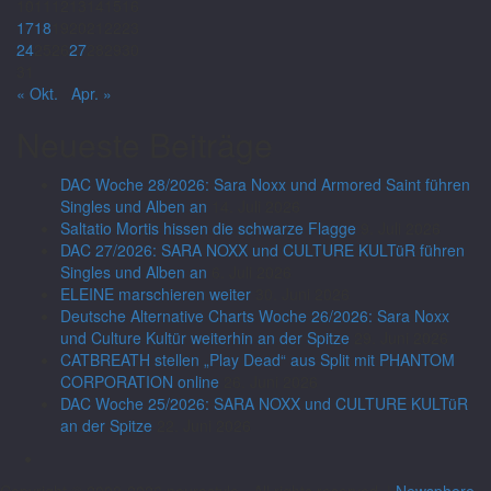
10
11
12
13
14
15
16
17
18
19
20
21
22
23
24
25
26
27
28
29
30
31
« Okt.
Apr. »
Neueste Beiträge
DAC Woche 28/2026: Sara Noxx und Armored Saint führen
Singles und Alben an
14. Juli 2026
Saltatio Mortis hissen die schwarze Flagge
9. Juli 2026
DAC 27/2026: SARA NOXX und CULTURE KULTüR führen
Singles und Alben an
6. Juli 2026
ELEINE marschieren weiter
30. Juni 2026
Deutsche Alternative Charts Woche 26/2026: Sara Noxx
und Culture Kultür weiterhin an der Spitze
29. Juni 2026
CATBREATH stellen „Play Dead“ aus Split mit PHANTOM
CORPORATION online
26. Juni 2026
DAC Woche 25/2026: SARA NOXX und CULTURE KULTüR
an der Spitze
22. Juni 2026