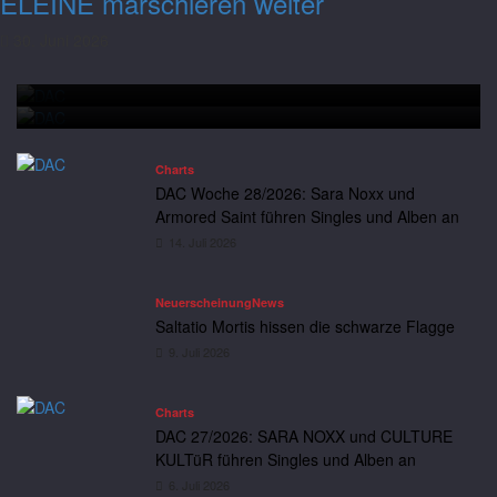
ELEINE marschieren weiter
Armored Saint führen Singles und Alben
30. Juni 2026
an
Charts
DAC Woche 28/2026: Sara Noxx und Armored Saint führen
Andreas
14. Juli 2026
Neuerscheinung
News
Singles und Alben an
Saltatio Mortis hissen die schwarze Flagge
Charts
DAC Woche 28/2026: Sara Noxx und
Armored Saint führen Singles und Alben an
14. Juli 2026
Neuerscheinung
News
Saltatio Mortis hissen die schwarze Flagge
9. Juli 2026
Charts
DAC 27/2026: SARA NOXX und CULTURE
KULTüR führen Singles und Alben an
6. Juli 2026