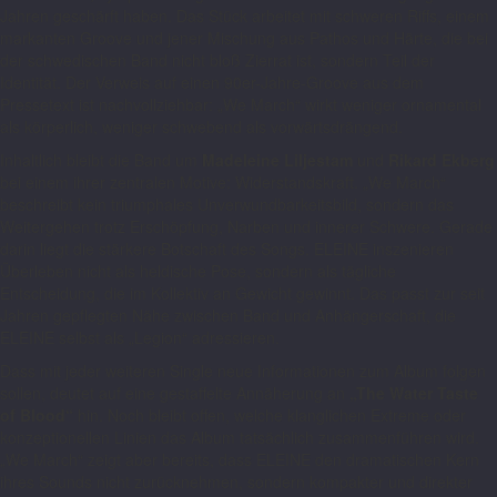
Jahren geschärft haben. Das Stück arbeitet mit schweren Riffs, einem
markanten Groove und jener Mischung aus Pathos und Härte, die bei
der schwedischen Band nicht bloß Zierrat ist, sondern Teil der
Identität. Der Verweis auf einen 90er-Jahre-Groove aus dem
Pressetext ist nachvollziehbar: „We March“ wirkt weniger ornamental
als körperlich, weniger schwebend als vorwärtsdrängend.
Inhaltlich bleibt die Band um
Madeleine Liljestam
und
Rikard Ekberg
bei einem ihrer zentralen Motive: Widerstandskraft. „We March“
beschreibt kein triumphales Unverwundbarkeitsbild, sondern das
Weitergehen trotz Erschöpfung, Narben und innerer Schwere. Gerade
darin liegt die stärkere Botschaft des Songs. ELEINE inszenieren
Überleben nicht als heldische Pose, sondern als tägliche
Entscheidung, die im Kollektiv an Gewicht gewinnt. Das passt zur seit
Jahren gepflegten Nähe zwischen Band und Anhängerschaft, die
ELEINE selbst als „Legion“ adressieren.
Dass mit jeder weiteren Single neue Informationen zum Album folgen
sollen, deutet auf eine gestaffelte Annäherung an
„The Water Taste
of Blood“
hin. Noch bleibt offen, welche klanglichen Extreme oder
konzeptionellen Linien das Album tatsächlich zusammenführen wird.
„We March“ zeigt aber bereits, dass ELEINE den dramatischen Kern
ihres Sounds nicht zurücknehmen, sondern kompakter und direkter