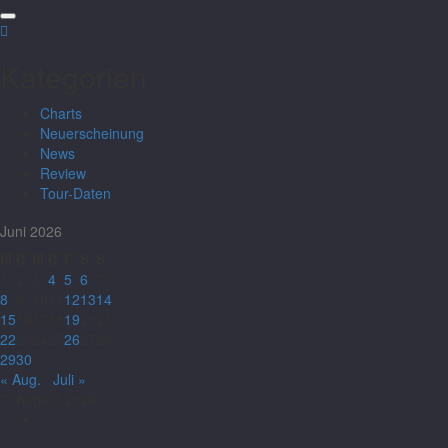
Kategorien
Charts
Neuerscheinung
News
Review
Tour-Daten
Juni 2026
M
D
M
D
F
S
S
1
2
3
4
5
6
7
8
9
10
11
12
13
14
15
16
17
18
19
20
21
22
23
24
25
26
27
28
29
30
« Aug.
Juli »
7. August 2026