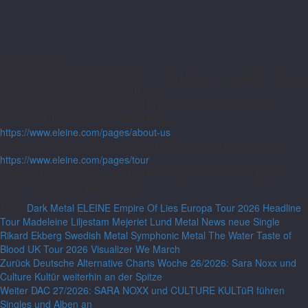
Quellenhinweise
Gelieferter Pressetext/Newsletter zu „We March“, „The Water Taste of
Blood“ und der Europa-/UK-Tour 2026.
Offizielle Bandbiografie von ELEINE mit Angaben zu Gründung,
Besetzung und bisheriger Entwicklung.
https://www.eleine.com/pages/about-us
Offizielle Tourseite von ELEINE mit Terminen und Ticketverweisen.
https://www.eleine.com/pages/tour
Offizielle Linktree-Seite von ELEINE mit Verweisen zur Single „We
March“ und zu den Bandkanälen.
Tags:
Dark Metal
ELEINE
Empire Of Lies
Europa Tour 2026
Headline
Tour
Madeleine Liljestam
Mejeriet Lund
Metal News
neue Single
Rikard Ekberg
Swedish Metal
Symphonic Metal
The Water Taste of
Blood
UK Tour 2026
Visualizer
We March
Zurück
Deutsche Alternative Charts Woche 26/2026: Sara Noxx und
Culture Kultür weiterhin an der Spitze
Weiter
DAC 27/2026: SARA NOXX und CULTURE KULTüR führen
Singles und Alben an