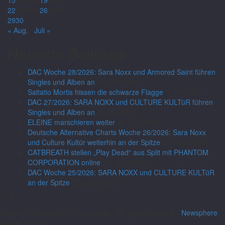
22
23
24
25
26
27
28
29
30
« Aug.
Juli »
Neueste Beiträge
DAC Woche 28/2026: Sara Noxx und Armored Saint führen
Singles und Alben an
14. Juli 2026
Saltatio Mortis hissen die schwarze Flagge
9. Juli 2026
DAC 27/2026: SARA NOXX und CULTURE KULTüR führen
Singles und Alben an
6. Juli 2026
ELEINE marschieren weiter
30. Juni 2026
Deutsche Alternative Charts Woche 26/2026: Sara Noxx
und Culture Kultür weiterhin an der Spitze
29. Juni 2026
CATBREATH stellen „Play Dead“ aus Split mit PHANTOM
CORPORATION online
26. Juni 2026
DAC Woche 25/2026: SARA NOXX und CULTURE KULTüR
an der Spitze
22. Juni 2026
Copyright © 2008-2026 neurostyle - All rights reserved.
|
Newsphere
von AF themes.