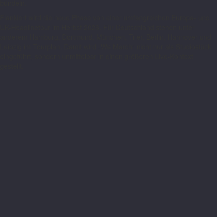
bündeln.
Flankiert wird die neue Phase von einer umfangreichen Europa- und
UK-Headlinetour im Herbst 2026. Für Deutschland stehen unter
anderem Hamburg, Dortmund, München, Trier, Berlin, Hannover und
Leipzig im Tourplan. Damit wird „We March“ nicht nur als Studiostück
eingeführt, sondern unmittelbar in einen größeren Live-Kontext
gestellt.