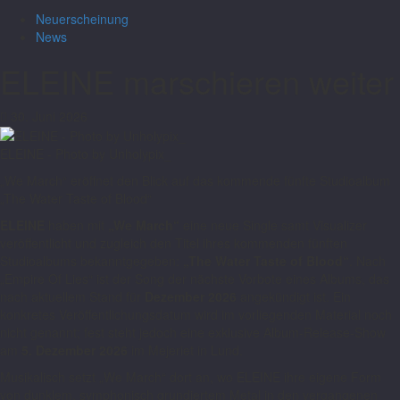
Neuerscheinung
News
ELEINE marschieren weiter
30. Juni 2026
ELEINE - Photo by Unholypix_
„We March“ eröffnet den Blick auf das kommende fünfte Studioalbum
„The Water Taste of Blood“
ELEINE
haben mit
„We March“
eine neue Single samt Visualizer
veröffentlicht und zugleich den Titel ihres kommenden fünften
Studioalbums bekanntgegeben:
„The Water Taste of Blood“
. Nach
„Empire Of Lies“ ist der Song der nächste Vorbote eines Albums, das
nach aktuellem Stand für
Dezember 2026
angekündigt ist. Ein
konkretes Veröffentlichungsdatum wird im vorliegenden Material noch
nicht genannt; fest steht jedoch eine exklusive Album-Release-Show
am
5. Dezember 2026
im Mejeriet in Lund.
Musikalisch setzt „We March“ dort an, wo ELEINE ihre eigene Form
von dunklem, symphonisch grundiertem Metal in den vergangenen