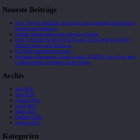
Neueste Beiträge
DAC Woche 28/2026: Sara Noxx und Armored Saint führen
Singles und Alben an
Saltatio Mortis hissen die schwarze Flagge
DAC 27/2026: SARA NOXX und CULTURE KULTüR
führen Singles und Alben an
ELEINE marschieren weiter
Deutsche Alternative Charts Woche 26/2026: Sara Noxx und
Culture Kultür weiterhin an der Spitze
Archiv
Juli 2026
Juni 2026
August 2025
April 2025
März 2025
Oktober 2024
August 2023
Kategorien