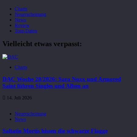
Charts
Neuerscheinung
News
Review
Tour-Daten
Vielleicht etwas verpasst:
Charts
DAC Woche 28/2026: Sara Noxx und Armored
Saint führen Singles und Alben an
14. Juli 2026
Neuerscheinung
News
Saltatio Mortis hissen die schwarze Flagge