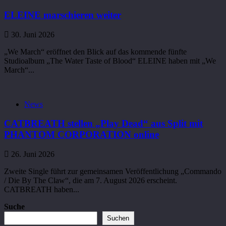
ELEINE marschieren weiter
30. Juni 2026
„We March“ eröffnet den Blick auf das kommende fünfte
Studioalbum „The Water Taste of Blood“ ELEINE haben mit „We
March“...
News
CATBREATH stellen „Play Dead“ aus Split mit
PHANTOM CORPORATION online
26. Juni 2026
Zweite Single führt zur gemeinsamen Veröffentlichung „Commando
/ Die By The Claw“, die am 7. August 2026 erscheint.
CATBREATH haben...
Suche
Suchen