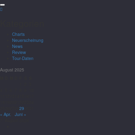
Kategorien
Charts
Neuerscheinung
News
Review
Tour-Daten
August 2025
M
D
M
D
F
S
S
1
2
3
4
5
6
7
8
9
10
11
12
13
14
15
16
17
18
19
20
21
22
23
24
25
26
27
28
29
30
31
« Apr.
Juni »
7. August 2026