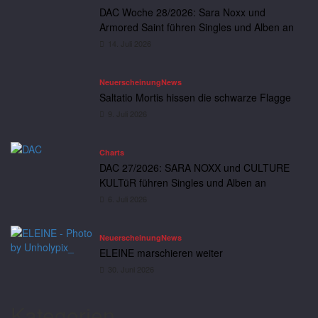
DAC Woche 28/2026: Sara Noxx und
Armored Saint führen Singles und Alben an
14. Juli 2026
Neuerscheinung
News
Saltatio Mortis hissen die schwarze Flagge
9. Juli 2026
Charts
DAC 27/2026: SARA NOXX und CULTURE
KULTüR führen Singles und Alben an
6. Juli 2026
Neuerscheinung
News
ELEINE marschieren weiter
30. Juni 2026
Kategorien