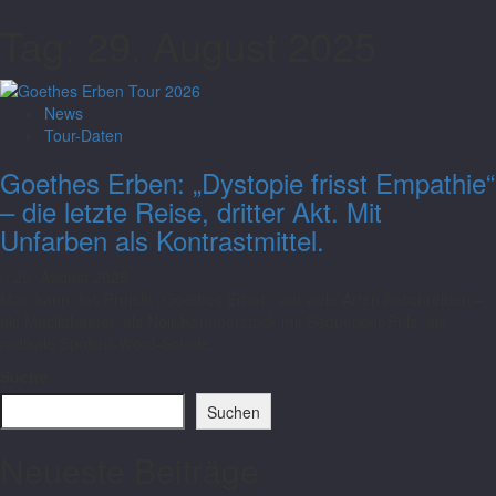
Tag:
29. August 2025
News
Tour-Daten
Goethes Erben: „Dystopie frisst Empathie“
– die letzte Reise, dritter Akt. Mit
Unfarben als Kontrastmittel.
29. August 2025
Man kann das Projekt „Goethes Erben“ auf viele Arten beschreiben –
als Musiktheater, als Noir-Kammerstück mit Sequencer-Puls, als
radikale Spoken-Word-Schule...
Suche
Suchen
Neueste Beiträge