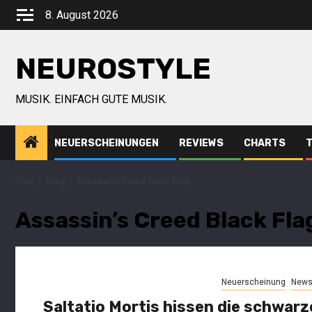
8. August 2026
NEUROSTYLE
MUSIK. EINFACH GUTE MUSIK.
NEUERSCHEINUNGEN
REVIEWS
CHARTS
Start
Blog
Assassin’s Creed Black Flag
Assassin’s Creed Black Fla
Neuerscheinung
New
Saltatio Mortis hissen die schwarz