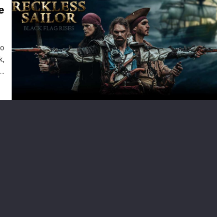
e
6
io
k,
..