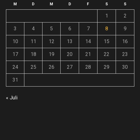
F
Andreas
14. Juli 2026
weiter
o
M
D
M
D
F
S
S
An
1
2
Andreas
30. Juni 2026
3
4
5
6
7
8
9
ze
10
11
12
13
14
15
16
17
18
19
20
21
22
23
:
24
25
26
27
28
29
30
31
E
« Juli
inung
ieren