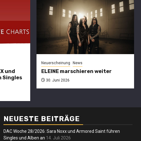
Charts
DAC
27/2026:
SARA NOXX
Neuerscheinung
News
und
XX und
ELEINE marschieren weiter
 Singles
CULTURE
30. Juni 2026
erscheinung
News
ltatio
KULTüR
ortis
führen
Neuersche
ssen die
Singles und
NEUESTE BEITRÄGE
ELEI
chwarze
Alben an
DAC Woche 28/2026: Sara Noxx und Armored Saint führen
mars
Singles und Alben an
14. Juli 2026