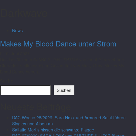
Darkwave
News
Makes My Blood Dance unter Strom
19. Juni 2026
Das Debütalbum #Z3R0 2 LGHT $P33D! verbindet Gitarrenhärte,
Club-Elektronik und einen Gastauftritt von Macy Gray. Makes My
Blood Dance haben...
Suche
Suchen
Neueste Beiträge
DAC Woche 28/2026: Sara Noxx und Armored Saint führen
Singles und Alben an
Saltatio Mortis hissen die schwarze Flagge
DAC 27/2026: SARA NOXX und CULTURE KULTüR führen