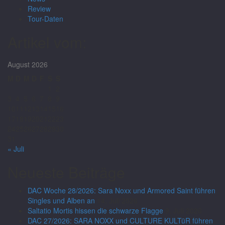
Review
Tour-Daten
Artikel vom:
August 2026
M
D
M
D
F
S
S
1
2
3
4
5
6
7
8
9
10
11
12
13
14
15
16
17
18
19
20
21
22
23
24
25
26
27
28
29
30
31
« Juli
Neueste Beiträge
DAC Woche 28/2026: Sara Noxx und Armored Saint führen
Singles und Alben an
14. Juli 2026
Saltatio Mortis hissen die schwarze Flagge
9. Juli 2026
DAC 27/2026: SARA NOXX und CULTURE KULTüR führen