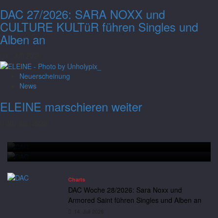
DAC 27/2026: SARA NOXX und
CULTURE KULTüR führen Singles und
Alben an
6. Juli 2026
Neuerscheinung
Charts
News
DAC Woche 28/2026: Sara Noxx und
ELEINE marschieren weiter
Armored Saint führen Singles und Alben
30. Juni 2026
an
Charts
DAC Woche 28/2026: Sara Noxx und Armored Saint führen
Andreas
14. Juli 2026
Neuerscheinung
News
Singles und Alben an
Saltatio Mortis hissen die schwarze Flagge
Charts
DAC Woche 28/2026: Sara Noxx und
Armored Saint führen Singles und Alben an
14. Juli 2026