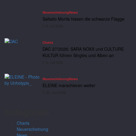
Neuerscheinung
News
Saltatio Mortis hissen die schwarze Flagge
9. Juli 2026
Charts
DAC 27/2026: SARA NOXX und CULTURE
KULTüR führen Singles und Alben an
6. Juli 2026
Neuerscheinung
News
ELEINE marschieren weiter
30. Juni 2026
Kategorien
Charts
Neuerscheinung
News