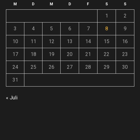
F
Andreas
14. Juli 2026
weiter
o
M
D
M
D
F
S
S
An
1
2
Andreas
30. Juni 2026
3
4
5
6
7
8
9
ze
10
11
12
13
14
15
16
17
18
19
20
21
22
23
:
24
25
26
27
28
29
30
31
E
« Juli
inung
ieren