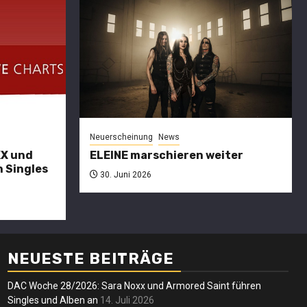
Charts
DAC
27/2026:
SARA NOXX
Neuerscheinung
News
und
XX und
ELEINE marschieren weiter
 Singles
CULTURE
30. Juni 2026
erscheinung
News
ltatio
KULTüR
ortis
führen
Neuersche
ssen die
Singles und
NEUESTE BEITRÄGE
ELEI
chwarze
Alben an
DAC Woche 28/2026: Sara Noxx und Armored Saint führen
mars
Singles und Alben an
14. Juli 2026