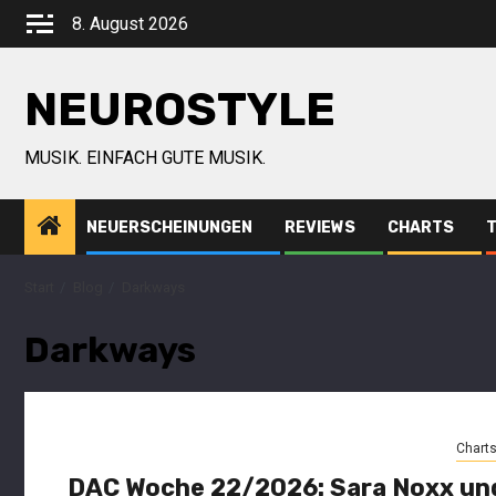
8. August 2026
NEUROSTYLE
MUSIK. EINFACH GUTE MUSIK.
NEUERSCHEINUNGEN
REVIEWS
CHARTS
Start
Blog
Darkways
Darkways
Chart
DAC Woche 22/2026: Sara Noxx un