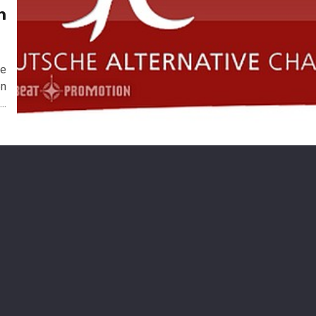
n
6
ie
en
..