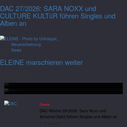
DAC 27/2026: SARA NOXX und
CULTURE KULTüR führen Singles und
Alben an
6. Juli 2026
Neuerscheinung
Charts
News
DAC Woche 28/2026: Sara Noxx und
ELEINE marschieren weiter
Armored Saint führen Singles und Alben
30. Juni 2026
an
Charts
DAC Woche 28/2026: Sara Noxx und Armored Saint führen
Andreas
14. Juli 2026
Neuerscheinung
News
Singles und Alben an
Saltatio Mortis hissen die schwarze Flagge
Charts
DAC Woche 28/2026: Sara Noxx und
Armored Saint führen Singles und Alben an
14. Juli 2026