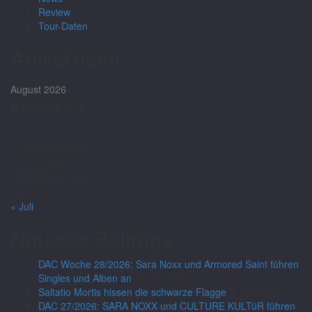
Review
Tour-Daten
Artikel vom:
August 2026
M
D
M
D
F
S
S
1
2
3
4
5
6
7
8
9
10
11
12
13
14
15
16
17
18
19
20
21
22
23
24
25
26
27
28
29
30
31
« Juli
Neueste Beiträge
DAC Woche 28/2026: Sara Noxx und Armored Saint führen
Singles und Alben an
14. Juli 2026
Saltatio Mortis hissen die schwarze Flagge
9. Juli 2026
DAC 27/2026: SARA NOXX und CULTURE KULTüR führen