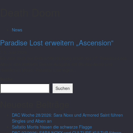
Death Doom
News
Paradise Lost erweitern „Ascension“
5. Juni 2026
Ein Jahr nach der Erstveröffentlichung erhält das 17. Paradise-Lost-
Album eine limitierte Deluxe-Ausgabe mit Blu-ray-Audio und
räumlichen Mixen. Paradise Lost legen...
Suche
Suchen
Neueste Beiträge
DAC Woche 28/2026: Sara Noxx und Armored Saint führen
Singles und Alben an
Saltatio Mortis hissen die schwarze Flagge
DAC 27/2026: SARA NOXX und CULTURE KULTüR führen