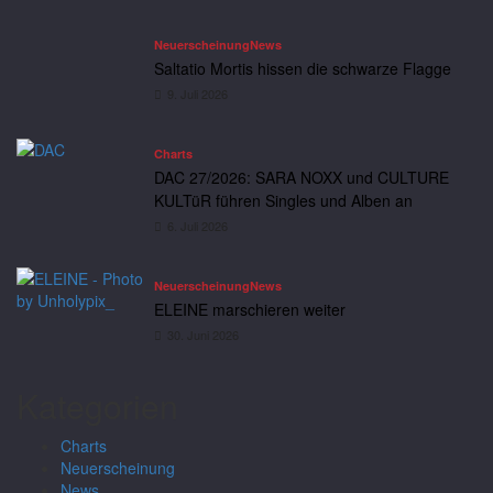
Neuerscheinung
News
Saltatio Mortis hissen die schwarze Flagge
9. Juli 2026
Charts
DAC 27/2026: SARA NOXX und CULTURE
KULTüR führen Singles und Alben an
6. Juli 2026
Neuerscheinung
News
ELEINE marschieren weiter
30. Juni 2026
Kategorien
Charts
Neuerscheinung
News