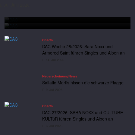
30. Juni 2026
an
Charts
DAC Woche 28/2026: Sara Noxx und Armored Saint führen
Andreas
14. Juli 2026
Neuerscheinung
News
Singles und Alben an
Saltatio Mortis hissen die schwarze Flagge
Charts
DAC Woche 28/2026: Sara Noxx und
Armored Saint führen Singles und Alben an
14. Juli 2026
Neuerscheinung
News
Saltatio Mortis hissen die schwarze Flagge
9. Juli 2026
Charts
DAC 27/2026: SARA NOXX und CULTURE
KULTüR führen Singles und Alben an
6. Juli 2026