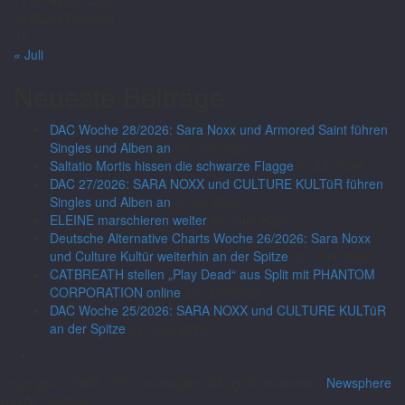
17
18
19
20
21
22
23
24
25
26
27
28
29
30
31
« Juli
Neueste Beiträge
DAC Woche 28/2026: Sara Noxx und Armored Saint führen
Singles und Alben an
14. Juli 2026
Saltatio Mortis hissen die schwarze Flagge
9. Juli 2026
DAC 27/2026: SARA NOXX und CULTURE KULTüR führen
Singles und Alben an
6. Juli 2026
ELEINE marschieren weiter
30. Juni 2026
Deutsche Alternative Charts Woche 26/2026: Sara Noxx
und Culture Kultür weiterhin an der Spitze
29. Juni 2026
CATBREATH stellen „Play Dead“ aus Split mit PHANTOM
CORPORATION online
26. Juni 2026
DAC Woche 25/2026: SARA NOXX und CULTURE KULTüR
an der Spitze
22. Juni 2026
Copyright © 2008-2026 neurostyle - All rights reserved.
|
Newsphere
von AF themes.