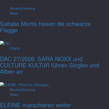
Neuerscheinung
News
Saltatio Mortis hissen die schwarze
Flagge
9. Juli 2026
Charts
DAC 27/2026: SARA NOXX und
CULTURE KULTüR führen Singles und
Alben an
6. Juli 2026
Neuerscheinung
Charts
News
DAC Woche 28/2026: Sara Noxx und
ELEINE marschieren weiter
Armored Saint führen Singles und Alben