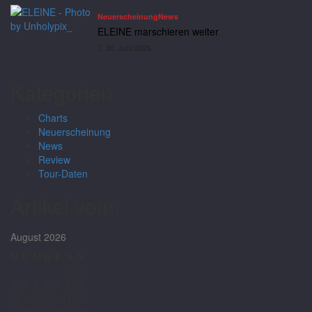
Neuerscheinung
News
ELEINE marschieren weiter
30. Juni 2026
Kategorien
Charts
Neuerscheinung
News
Review
Tour-Daten
Artikel vom:
August 2026
M
D
M
D
F
S
S
1
2
3
4
5
6
7
8
9
10
11
12
13
14
15
16