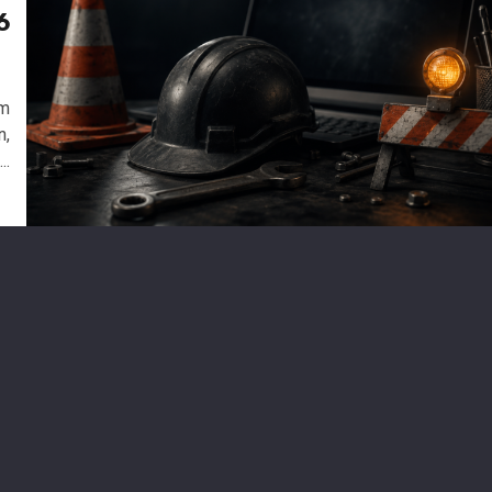
6
6
im
n,
..