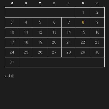
F
Andreas
14. Juli 2026
weiter
o
M
D
M
D
F
S
S
An
1
2
Andreas
30. Juni 2026
3
4
5
6
7
8
9
ze
10
11
12
13
14
15
16
17
18
19
20
21
22
23
:
24
25
26
27
28
29
30
31
E
« Juli
inung
ieren