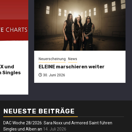
Charts
DAC
27/2026:
SARA NOXX
Neuerscheinung
News
und
XX und
ELEINE marschieren weiter
 Singles
CULTURE
30. Juni 2026
erscheinung
News
ltatio
KULTüR
ortis
führen
Neuersche
ssen die
Singles und
NEUESTE BEITRÄGE
ELEI
chwarze
Alben an
DAC Woche 28/2026: Sara Noxx und Armored Saint führen
mars
Singles und Alben an
14. Juli 2026