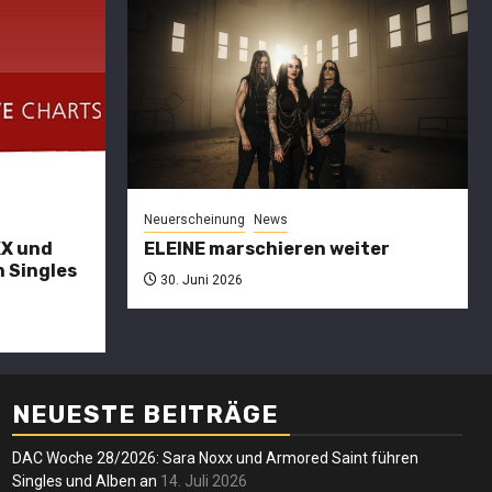
Charts
DAC
27/2026:
SARA NOXX
Neuerscheinung
News
und
XX und
ELEINE marschieren weiter
 Singles
CULTURE
30. Juni 2026
erscheinung
News
ltatio
KULTüR
ortis
führen
Neuersche
ssen die
Singles und
NEUESTE BEITRÄGE
ELEI
chwarze
Alben an
DAC Woche 28/2026: Sara Noxx und Armored Saint führen
mars
Singles und Alben an
14. Juli 2026