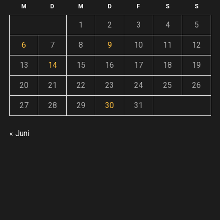
F
Andreas
14. Juli 2026
weiter
o
M
D
M
D
F
S
S
An
1
2
3
4
5
Andreas
30. Juni 2026
6
7
8
9
10
11
12
ze
13
14
15
16
17
18
19
20
21
22
23
24
25
26
:
27
28
29
30
31
« Juni
E
inung
ieren