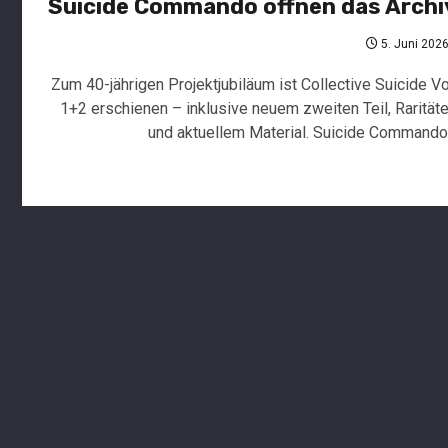
Suicide Commando öffnen das Archi
5. Juni 202
Zum 40-jährigen Projektjubiläum ist Collective Suicide Vo
1+2 erschienen – inklusive neuem zweiten Teil, Rarität
und aktuellem Material. Suicide Commando.