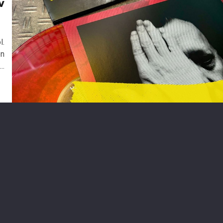
v
6
l.
en
..