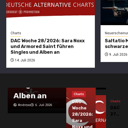
mit
DAC
Charts
PHANT
DAC
CORPOR
27/2026:
Woche
online
28/202
14.
SARA NOXX
Juli
Sara
2026
Charts
Neuerscheinu
Noxx
und
DAC Woche 28/2026: Sara Noxx
Saltatio 
und
und Armored Saint führen
schwarze
Armore
CULTURE
Neuersche
Singles und Alben an
Saint
News
9. Juli 2026
KULTüR
führen
Saltati
14. Juli 2026
Singles
Mortis
führen
und
hissen
9.
Neuerscheinung
News
Alben
Juli
die
Singles und
2026
ELEINE
an
schwar
Flagge
Alben an
Charts
marschieren
DAC
Charts
Andreas
6. Juli 2026
weiter
DAC
Woche
27/2026
28/2026:
Andreas
30. Juni 2026
SARA
Sara
6.
Juli
NOXX
Noxx und