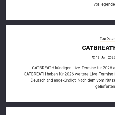
vorliegende.
Tour-Date
CATBREAT
13. Juni 202
Charts
DAC
CATBREATH kündigen Live-Termine für 2026 
27/2026
CATBREATH haben für 2026 weitere Live-Termine 
SARA
6.
Deutschland angekündigt. Nach dem vom Nutz
Juli
NOXX
gelieferten.
2026
und
CULTUR
KULTüR
Neuersche
führen
News
Singles
ELEINE