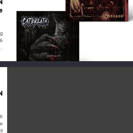
N
e
6
ng
26
..
n
N
6
26
re
ll