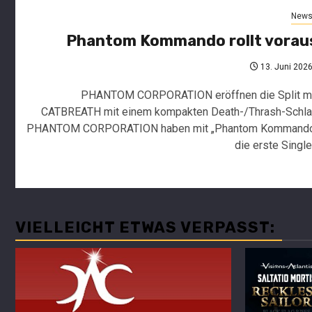
und
marsch
New
Alben
weiter
30.
an
Juni
Phantom Kommando rollt vorau
2026
13. Juni 202
Charts
PHANTOM CORPORATION eröffnen die Split m
Deutsc
CATBREATH mit einem kompakten Death-/Thrash-Schl
Alterna
PHANTOM CORPORATION haben mit „Phantom Kommand
Charts
29.
die erste Single.
Juni
Woche
2026
26/202
Sara
Noxx
News
und
CATBR
VIELLEICHT ETWAS VERPASST:
Culture
stellen
Kultür
„Play
26.
weiterh
Juni
Dead“
an
2026
aus
der
Split
Charts
Spitze