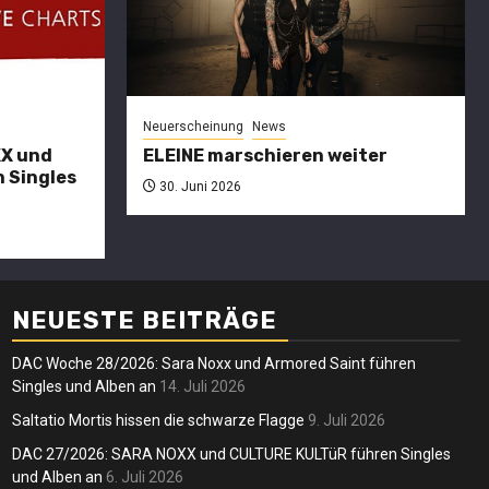
AC
7/2026:
ARA NOXX
Neuerscheinung
News
nd
XX und
ELEINE marschieren weiter
 Singles
ULTURE
30. Juni 2026
ULTüR
ühren
Neuerscheinung
News
ngles und
NEUESTE BEITRÄGE
ELEINE
ben an
DAC Woche 28/2026: Sara Noxx und Armored Saint führen
marschieren
Singles und Alben an
14. Juli 2026
dreas
6. Juli 2026
weiter
Saltatio Mortis hissen die schwarze Flagge
9. Juli 2026
DAC 27/2026: SARA NOXX und CULTURE KULTüR führen Singles
Andreas
30. Juni 2026
und Alben an
6. Juli 2026