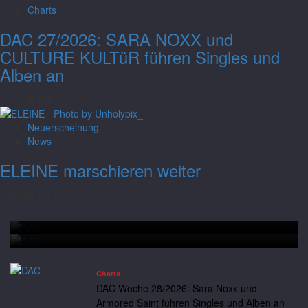
Charts
DAC 27/2026: SARA NOXX und
CULTURE KULTüR führen Singles und
Alben an
6. Juli 2026
Neuerscheinung
Charts
News
DAC Woche 28/2026: Sara Noxx und
ELEINE marschieren weiter
Armored Saint führen Singles und Alben
30. Juni 2026
an
Charts
DAC Woche 28/2026: Sara Noxx und Armored Saint führen
Andreas
14. Juli 2026
Neuerscheinung
News
Singles und Alben an
Saltatio Mortis hissen die schwarze Flagge
Charts
DAC Woche 28/2026: Sara Noxx und
Armored Saint führen Singles und Alben an