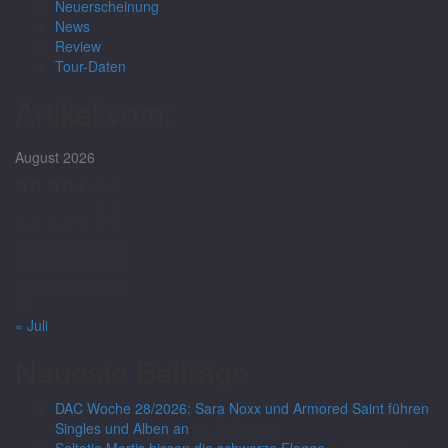
Neuerscheinung
News
Review
Tour-Daten
Artikel vom:
August 2026
M
D
M
D
F
S
S
1
2
3
4
5
6
7
8
9
10
11
12
13
14
15
16
17
18
19
20
21
22
23
24
25
26
27
28
29
30
31
« Juli
Neueste Beiträge
DAC Woche 28/2026: Sara Noxx und Armored Saint führen
Singles und Alben an
14. Juli 2026
Saltatio Mortis hissen die schwarze Flagge
9. Juli 2026