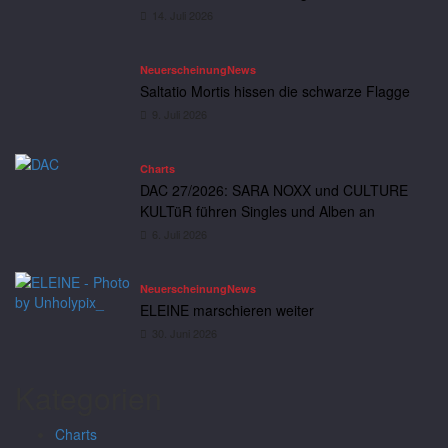
14. Juli 2026
Neuerscheinung
News
Saltatio Mortis hissen die schwarze Flagge
9. Juli 2026
Charts
DAC 27/2026: SARA NOXX und CULTURE
KULTüR führen Singles und Alben an
6. Juli 2026
Neuerscheinung
News
ELEINE marschieren weiter
30. Juni 2026
Kategorien
Charts