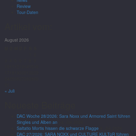
Review
Tour-Daten
Artikel vom:
August 2026
M
D
M
D
F
S
S
1
2
3
4
5
6
7
8
9
10
11
12
13
14
15
16
17
18
19
20
21
22
23
24
25
26
27
28
29
30
31
« Juli
Neueste Beiträge
DAC Woche 28/2026: Sara Noxx und Armored Saint führen
Singles und Alben an
14. Juli 2026
Saltatio Mortis hissen die schwarze Flagge
9. Juli 2026
DAC 27/2026: SARA NOXX und CULTURE KULTüR führen