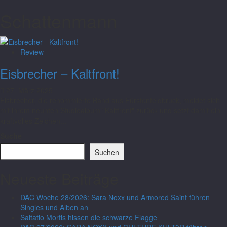
Schattenmann
Review
Eisbrecher – Kaltfront!
27. März 2025
Eisbrecher, die renommierte Band aus Fürstenfeldbruck, meldet sich
mit ihrem neunten Studioalbum "Kaltfront" zurück und setzt damit ein
kraftvolles Zeichen...
Suche
Suchen
Neueste Beiträge
DAC Woche 28/2026: Sara Noxx und Armored Saint führen
Singles und Alben an
Saltatio Mortis hissen die schwarze Flagge