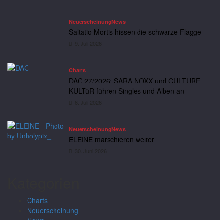
Neuerscheinung
News
Saltatio Mortis hissen die schwarze Flagge
9. Juli 2026
Charts
DAC 27/2026: SARA NOXX und CULTURE
KULTüR führen Singles und Alben an
6. Juli 2026
Neuerscheinung
News
ELEINE marschieren weiter
30. Juni 2026
Kategorien
Charts
Neuerscheinung
News