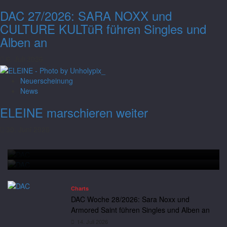
DAC 27/2026: SARA NOXX und
CULTURE KULTüR führen Singles und
Alben an
6. Juli 2026
Neuerscheinung
Charts
News
DAC Woche 28/2026: Sara Noxx und
ELEINE marschieren weiter
Armored Saint führen Singles und Alben
30. Juni 2026
an
Charts
DAC Woche 28/2026: Sara Noxx und Armored Saint führen
Andreas
14. Juli 2026
Neuerscheinung
News
Singles und Alben an
Saltatio Mortis hissen die schwarze Flagge
Charts
DAC Woche 28/2026: Sara Noxx und
Armored Saint führen Singles und Alben an
14. Juli 2026