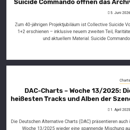
Suicide Commando öffnen das Archi
5. Juni 202
Zum 40-jährigen Projektjubiläum ist Collective Suicide Vo
1+2 erschienen – inklusive neuem zweiten Teil, Rarität
und aktuellem Material. Suicide Commando.
Charts
DAC
27/2026
SARA
6.
Juli
NOXX
2026
und
Chart
CULTUR
DAC-Charts – Woche 13/2025: Di
KULTüR
Neuersche
führen
News
heißesten Tracks und Alben der Szen
Singles
ELEINE
und
marsch
1. April 202
Alben
weiter
30.
Die Deutschen Alternative Charts (DAC) präsentieren auch 
an
Juni
2026
Woche 13/2025 wieder eine spannende Mischung a