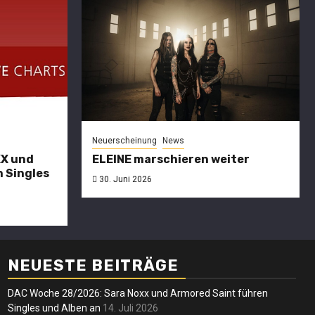
Neuerscheinung
News
XX und
ELEINE marschieren weiter
 Singles
30. Juni 2026
erscheinung
News
NEUESTE BEITRÄGE
LEINE
DAC Woche 28/2026: Sara Noxx und Armored Saint führen
arschieren
Singles und Alben an
14. Juli 2026