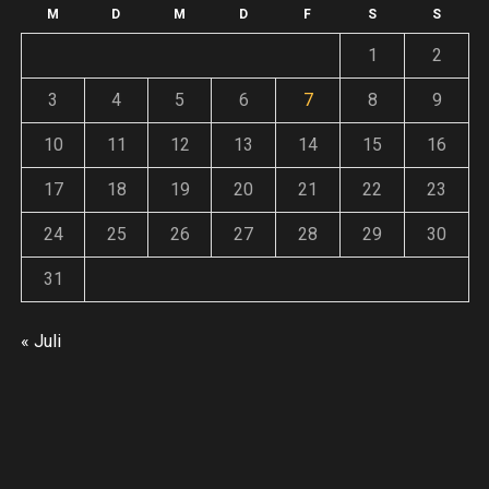
Flagge
Andreas
6. Juli 2026
w
M
D
M
D
F
S
S
Andreas
9. Juli 2026
ieren
1
2
An
3
4
5
6
7
8
9
10
11
12
13
14
15
16
17
18
19
20
21
22
23
he
tive
24
25
26
27
28
29
30
31
6:
« Juli
EATH
in