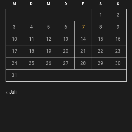
F
Andreas
14. Juli 2026
weiter
o
M
D
M
D
F
S
S
An
1
2
Andreas
30. Juni 2026
3
4
5
6
7
8
9
ze
10
11
12
13
14
15
16
17
18
19
20
21
22
23
:
24
25
26
27
28
29
30
31
E
« Juli
inung
ieren