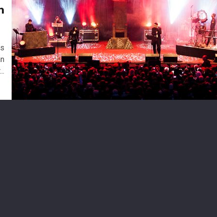
n
6
ls
an
..