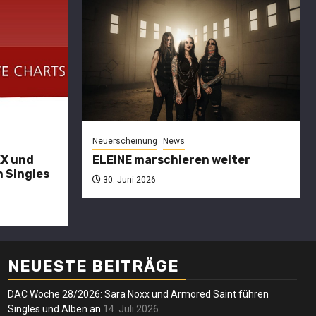
Charts
DAC
27/2026:
SARA NOXX
Neuerscheinung
News
und
XX und
ELEINE marschieren weiter
 Singles
CULTURE
30. Juni 2026
erscheinung
News
ltatio
KULTüR
ortis
führen
Neuersche
ssen die
Singles und
NEUESTE BEITRÄGE
ELEI
chwarze
Alben an
DAC Woche 28/2026: Sara Noxx und Armored Saint führen
mars
Singles und Alben an
14. Juli 2026