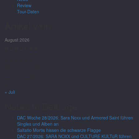
Review
Tour-Daten
Artikel vom:
August 2026
M
D
M
D
F
S
S
1
2
3
4
5
6
7
8
9
10
11
12
13
14
15
16
17
18
19
20
21
22
23
24
25
26
27
28
29
30
31
« Juli
Neueste Beiträge
DAC Woche 28/2026: Sara Noxx und Armored Saint führen
Singles und Alben an
14. Juli 2026
Saltatio Mortis hissen die schwarze Flagge
9. Juli 2026
DAC 27/2026: SARA NOXX und CULTURE KULTüR führen