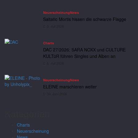
Neuerscheinung
News
Saltatio Mortis hissen die schwarze Flagge
9. Juli 2026
Charts
DAC 27/2026: SARA NOXX und CULTURE
KULTüR führen Singles und Alben an
6. Juli 2026
Neuerscheinung
News
ELEINE marschieren weiter
30. Juni 2026
Kategorien
Charts
Neuerscheinung
News