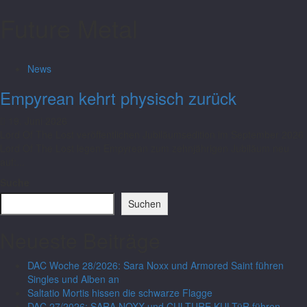
Future Metal
News
Empyrean kehrt physisch zurück
19. Juni 2026
Lord Of The Lost veröffentlichen Jubiläumsedition im September 2026
Lord Of The Lost legen Empyrean zum zehnjährigen Jubiläum neu
auf:...
Suche
Suchen
Neueste Beiträge
DAC Woche 28/2026: Sara Noxx und Armored Saint führen
Singles und Alben an
Saltatio Mortis hissen die schwarze Flagge
DAC 27/2026: SARA NOXX und CULTURE KULTüR führen