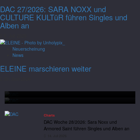
DAC 27/2026: SARA NOXX und
CULTURE KULTüR führen Singles und
Alben an
6. Juli 2026
Neuerscheinung
Charts
News
DAC Woche 28/2026: Sara Noxx und
ELEINE marschieren weiter
Armored Saint führen Singles und Alben
30. Juni 2026
an
Charts
DAC Woche 28/2026: Sara Noxx und Armored Saint führen
Andreas
14. Juli 2026
Neuerscheinung
News
Singles und Alben an
Saltatio Mortis hissen die schwarze Flagge
Charts
DAC Woche 28/2026: Sara Noxx und
Armored Saint führen Singles und Alben an
14. Juli 2026