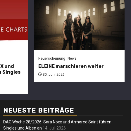
Charts
DAC
27/2026:
SARA NOXX
Neuerscheinung
News
und
XX und
ELEINE marschieren weiter
 Singles
CULTURE
30. Juni 2026
erscheinung
News
ltatio
KULTüR
ortis
führen
Neuersche
ssen die
Singles und
NEUESTE BEITRÄGE
ELEI
chwarze
Alben an
DAC Woche 28/2026: Sara Noxx und Armored Saint führen
mars
Singles und Alben an
14. Juli 2026