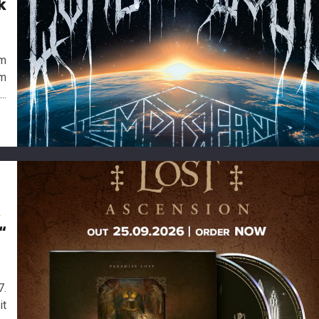
k
6
im
um
..
s
“
6
7.
it