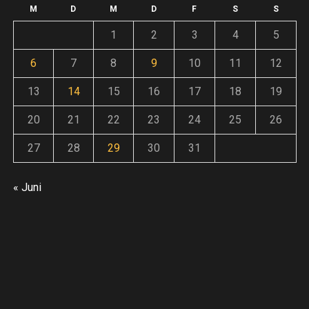
F
Andreas
14. Juli 2026
weiter
o
M
D
M
D
F
S
S
An
1
2
3
4
5
Andreas
30. Juni 2026
6
7
8
9
10
11
12
ze
13
14
15
16
17
18
19
20
21
22
23
24
25
26
:
27
28
29
30
31
« Juni
E
inung
ieren