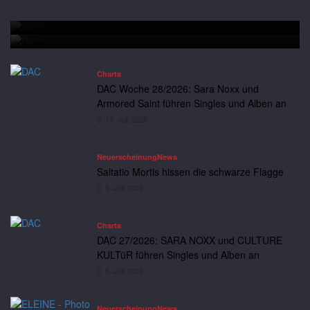
DAC Woche 28/2026: Sara Noxx und Armored Saint führen
Andreas
14. Juli 2026
Neuerscheinung
News
Singles und Alben an
Saltatio Mortis hissen die schwarze Flagge
Charts
DAC Woche 28/2026: Sara Noxx und
Armored Saint führen Singles und Alben an
14. Juli 2026
Neuerscheinung
News
Saltatio Mortis hissen die schwarze Flagge
9. Juli 2026
Charts
DAC 27/2026: SARA NOXX und CULTURE
KULTüR führen Singles und Alben an
6. Juli 2026
Neuerscheinung
News