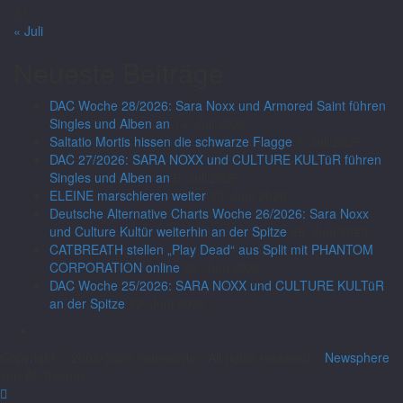
31
« Juli
Neueste Beiträge
DAC Woche 28/2026: Sara Noxx und Armored Saint führen
Singles und Alben an
14. Juli 2026
Saltatio Mortis hissen die schwarze Flagge
9. Juli 2026
DAC 27/2026: SARA NOXX und CULTURE KULTüR führen
Singles und Alben an
6. Juli 2026
ELEINE marschieren weiter
30. Juni 2026
Deutsche Alternative Charts Woche 26/2026: Sara Noxx
und Culture Kultür weiterhin an der Spitze
29. Juni 2026
CATBREATH stellen „Play Dead“ aus Split mit PHANTOM
CORPORATION online
26. Juni 2026
DAC Woche 25/2026: SARA NOXX und CULTURE KULTüR
an der Spitze
22. Juni 2026
Copyright © 2008-2026 neurostyle - All rights reserved.
|
Newsphere
von AF themes.