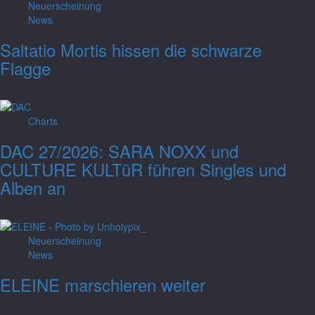
Neuerscheinung
News
Saltatio Mortis hissen die schwarze
Flagge
9. Juli 2026
Charts
DAC 27/2026: SARA NOXX und
CULTURE KULTüR führen Singles und
Alben an
6. Juli 2026
Neuerscheinung
Charts
News
DAC Woche 28/2026: Sara Noxx und
ELEINE marschieren weiter
Armored Saint führen Singles und Alben
30. Juni 2026
an
Charts