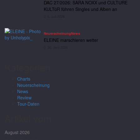
DAC 27/2026: SARA NOXX und CULTURE
KULTüR führen Singles und Alben an
6. Juli 2026
Neuerscheinung
News
ELEINE marschieren weiter
30. Juni 2026
Kategorien
Charts
Neuerscheinung
News
Review
Tour-Daten
Artikel vom:
August 2026