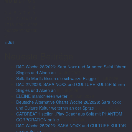
M
D
M
D
F
S
S
1
2
3
4
5
6
7
8
9
10
11
12
13
14
15
16
17
18
19
20
21
22
23
24
25
26
27
28
29
30
31
« Juli
Neueste Beiträge
DAC Woche 28/2026: Sara Noxx und Armored Saint führen
Singles und Alben an
14. Juli 2026
Saltatio Mortis hissen die schwarze Flagge
9. Juli 2026
DAC 27/2026: SARA NOXX und CULTURE KULTüR führen
Singles und Alben an
6. Juli 2026
ELEINE marschieren weiter
30. Juni 2026
Deutsche Alternative Charts Woche 26/2026: Sara Noxx
und Culture Kultür weiterhin an der Spitze
29. Juni 2026
CATBREATH stellen „Play Dead“ aus Split mit PHANTOM
CORPORATION online
26. Juni 2026
DAC Woche 25/2026: SARA NOXX und CULTURE KULTüR
an der Spitze
22. Juni 2026