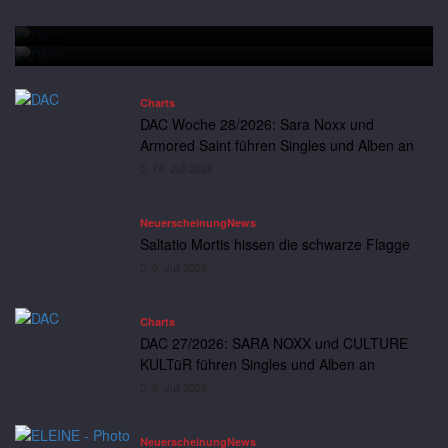
DAC Woche 28/2026: Sara Noxx und Armored Saint führen
Andreas
14. Juli 2026
Neuerscheinung
News
Singles und Alben an
Saltatio Mortis hissen die schwarze Flagge
Charts
DAC Woche 28/2026: Sara Noxx und
Armored Saint führen Singles und Alben an
14. Juli 2026
Neuerscheinung
News
Saltatio Mortis hissen die schwarze Flagge
9. Juli 2026
Charts
DAC 27/2026: SARA NOXX und CULTURE
KULTüR führen Singles und Alben an
6. Juli 2026
Neuerscheinung
News