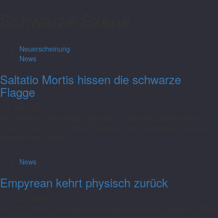
Schwarze Szene
Neuerscheinung
News
Saltatio Mortis hissen die schwarze
Flagge
9. Juli 2026
Mit „Reckless Sailor (Black Flag Rises)” verbinden Saltatio Mortis,
Visions of Atlantis und Ubisoft Mittelalter-Rock, Symphonic Metal und
Gaming-Flair. Saltatio...
News
Empyrean kehrt physisch zurück
19. Juni 2026
Lord Of The Lost veröffentlichen Jubiläumsedition im September 2026