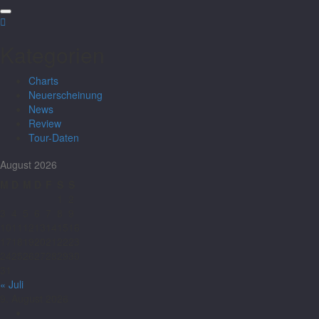
Kategorien
Charts
Neuerscheinung
News
Review
Tour-Daten
August 2026
M
D
M
D
F
S
S
1
2
3
4
5
6
7
8
9
10
11
12
13
14
15
16
17
18
19
20
21
22
23
24
25
26
27
28
29
30
31
« Juli
9. August 2026