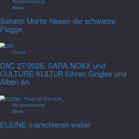
Neuerscheinung
News
Saltatio Mortis hissen die schwarze
Flagge
9. Juli 2026
Charts
DAC 27/2026: SARA NOXX und
CULTURE KULTüR führen Singles und
Alben an
6. Juli 2026
Neuerscheinung
Charts
News
DAC Woche 28/2026: Sara Noxx und
ELEINE marschieren weiter
Armored Saint führen Singles und Alben
30. Juni 2026
an
Charts