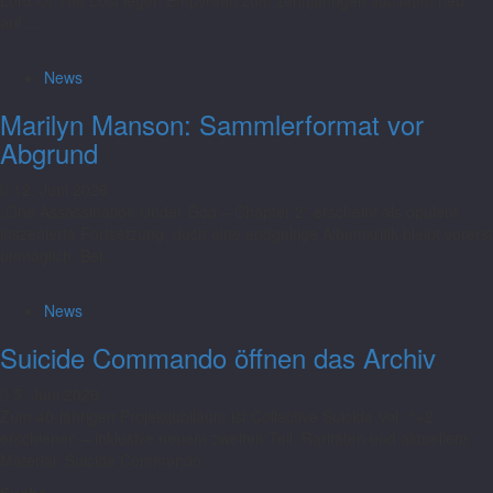
Lord Of The Lost legen Empyrean zum zehnjährigen Jubiläum neu
auf:...
News
Marilyn Manson: Sammlerformat vor
Abgrund
12. Juni 2026
„One Assassination Under God – Chapter 2“ erscheint als opulent
inszenierte Fortsetzung, doch eine endgültige Albumkritik bleibt vorerst
unmöglich. Bei...
News
Suicide Commando öffnen das Archiv
5. Juni 2026
Zum 40-jährigen Projektjubiläum ist Collective Suicide Vol. 1+2
erschienen – inklusive neuem zweiten Teil, Raritäten und aktuellem
Material. Suicide Commando...