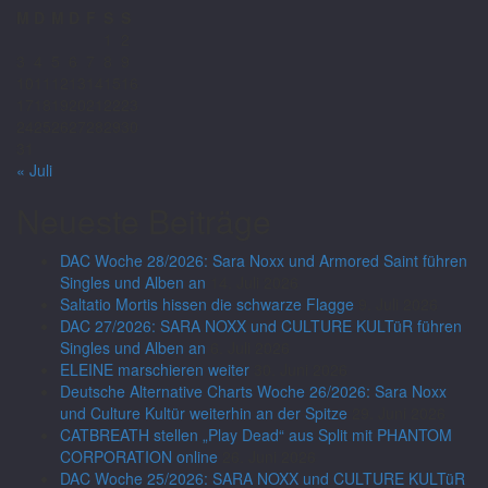
M
D
M
D
F
S
S
1
2
3
4
5
6
7
8
9
10
11
12
13
14
15
16
17
18
19
20
21
22
23
24
25
26
27
28
29
30
31
« Juli
Neueste Beiträge
DAC Woche 28/2026: Sara Noxx und Armored Saint führen
Singles und Alben an
14. Juli 2026
Saltatio Mortis hissen die schwarze Flagge
9. Juli 2026
DAC 27/2026: SARA NOXX und CULTURE KULTüR führen
Singles und Alben an
6. Juli 2026
ELEINE marschieren weiter
30. Juni 2026
Deutsche Alternative Charts Woche 26/2026: Sara Noxx
und Culture Kultür weiterhin an der Spitze
29. Juni 2026
CATBREATH stellen „Play Dead“ aus Split mit PHANTOM
CORPORATION online
26. Juni 2026
DAC Woche 25/2026: SARA NOXX und CULTURE KULTüR