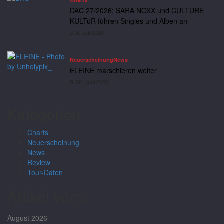
DAC 27/2026: SARA NOXX und CULTURE
KULTüR führen Singles und Alben an
6. Juli 2026
Neuerscheinung
News
ELEINE marschieren weiter
30. Juni 2026
Kategorien
Charts
Neuerscheinung
News
Review
Tour-Daten
Artikel vom:
August 2026